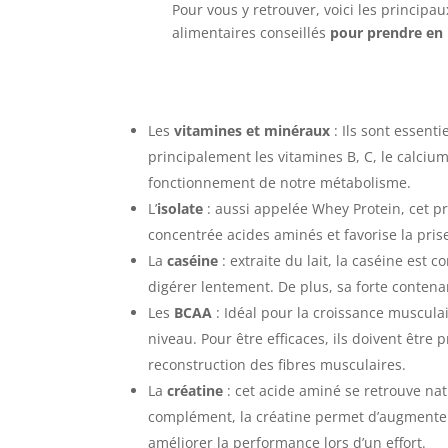
Pour vous y retrouver, voici les princip
alimentaires conseillés
pour prendre en
Les
vitamines et minéraux
: Ils sont essent
principalement les vitamines B, C, le calciu
fonctionnement de notre métabolisme.
L’
isolate
: aussi appelée Whey Protein, cet prot
concentrée acides aminés et favorise la pri
La
caséine
: extraite du lait, la caséine est
digérer lentement. De plus, sa forte conte
Les
BCAA
: Idéal pour la croissance musculair
niveau. Pour être efficaces, ils doivent être
reconstruction des fibres musculaires.
La
créatine
: cet acide aminé se retrouve natu
complément, la créatine permet d’augmenter
améliorer la performance lors d’un effort.