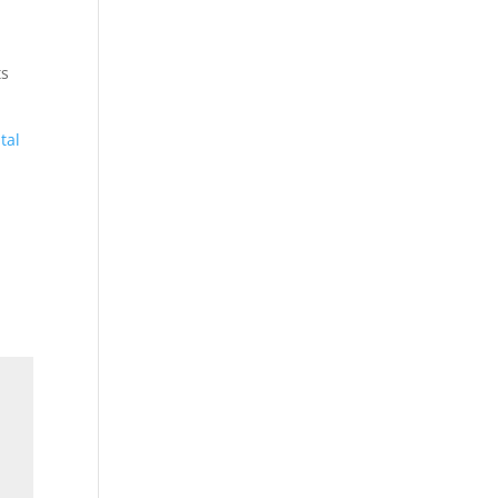
ts
tal