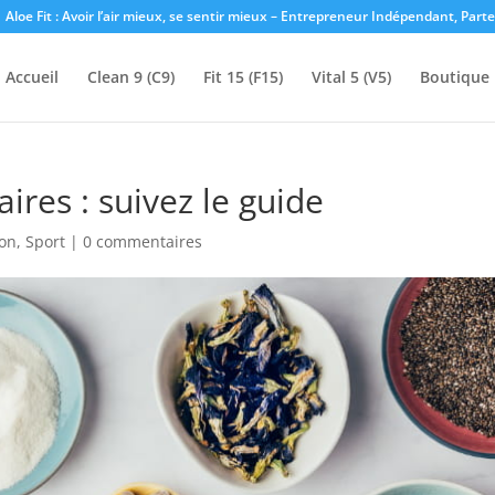
Aloe Fit : Avoir l’air mieux, se sentir mieux – Entrepreneur Indépendant, Part
Accueil
Clean 9 (C9)
Fit 15 (F15)
Vital 5 (V5)
Boutique
res : suivez le guide
ion
,
Sport
|
0 commentaires