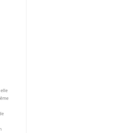
elle
 même
 de
n