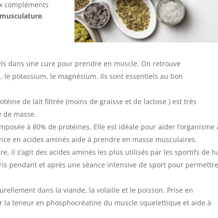
aux compléments
 musculature
.
iels dans une cure pour prendre en muscle. On retrouve
m, le potassium, le magnésium. Ils sont essentiels au bon
éine de lait filtrée (moins de graisse et de lactose ) est très
se de masse.
 composée à 80% de protéines. Elle est idéale pour aider l’organisme 
nance en acides aminés aide à prendre en masse musculaires.
e, il s’agit des acides aminés les plus utilisés par les sportifs de h
 pris pendant et après une séance intensive de sport pour permettre
rellement dans la viande, la volaille et le poisson. Prise en
 la teneur en phosphocréatine du muscle squelettique et aide à