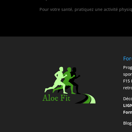
Pour votre santé, pratiquez une activité physi
For
Prog
spor
F15 
retr
Déc
LIG
Form
Blog