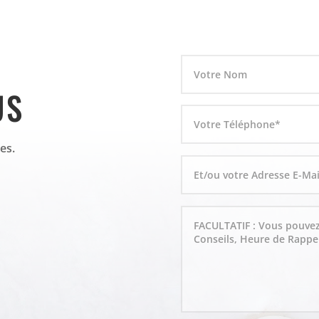
US
es.