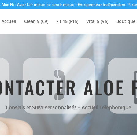
Aloe Fit : Avoir l’air mieux, se sentir mieux – Entrepreneur Indépendant, Part
Accueil
Clean 9 (C9)
Fit 15 (F15)
Vital 5 (V5)
Boutique
ONTACTER ALOE F
Conseils et Suivi Personnalisés – Accueil Téléphonique