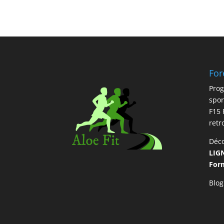
For
Prog
spor
F15 
retr
Déc
LIG
Form
Blog