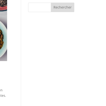
en
tes.